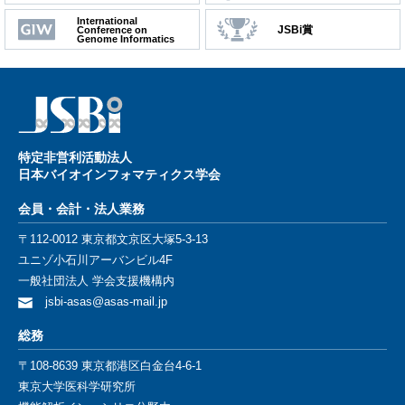
International
JSBi賞
Conference on
Genome Informatics
特定⾮営利活動法⼈
⽇本バイオインフォマティクス学会
会員・会計・法⼈業務
〒112-0012 東京都⽂京区⼤塚5-3-13
ユニゾ⼩⽯川アーバンビル4F
⼀般社団法⼈ 学会⽀援機構内
jsbi-asas@asas-mail.jp
総務
〒108-8639 東京都港区白金台4-6-1
東京大学医科学研究所