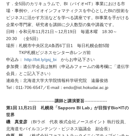
す．全5回のカリキュラムで、BI（バイオ×IT）事業における市
場・事例や、バイオインフォマティクスを中心としたBIの技術を
ビジネスに活かす方法などを学べる講座です。BI事業を手がける
企業や専門家、研究者を講師に少人数型の集中講義です。
日時：令和元年11月21日～12月19日 毎週木曜 18:30～
20:30 （全5回）
場所：札幌市中央区北4条西6丁目1 毎日札幌会館5階
TKP札幌ビジネスセンター赤レンガ前
申込み：
http://bit.ly/gsj_bi
からお申込下さい
参加費：遺伝学会員は無料（申込みフォームの備考欄に「遺伝学
会員」とご記入下さい）
連絡先：北海道大学大学院情報科学研究院 遠藤俊徳
Tel：011-706-6547／E-mail：endo@ist.hokudai.ac.jp
-----------------
講師と講演要旨
---------------
第
1
回
11
月
21
日 札幌発「
Sapporo BI Lab
」が目指す
Bio
×
IT
の
世界
磯 真査彦
（BIラボ 代表 株式会社ノースポイント 執行役員、
北海道モバイルコンテンツ・ビジネス協議会 副会長）
中原 拓
（株式会社ファストトラックイニシアティブベンチャ