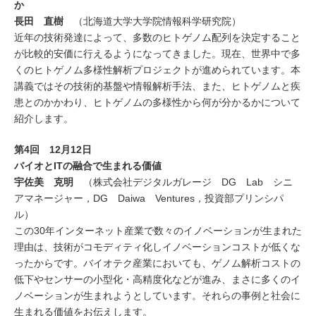
か
長田 直樹
（北海道大学大学院情報科学研究院）
近年の技術発達によって、多数のヒトゲノム配列を決定すること
が比較的安価に行えるようになってきました。現在、世界中で多
くのヒトゲノム多様性解析プロジェクトが進められています。本
講義ではその技術的基盤や情報解析手法、また、ヒトゲノムと疾
患とのかかわり、ヒトゲノムの多様性から何が分かるかについて
紹介します。
第
4
回
12
月
12
日
バイオと
IT
の融合で生まれる価値
宇佐美 克明
（株式会社デジタルガレージ DG Lab シニ
アマネージャー，DG Daiwa Ventures，投資部プリンシパ
ル）
この30年インターネット産業で数々のイノベーションが生まれた
理由は、技術がコモディティ化しイノベーションコストが低くな
ったからです。バイオテク産業においても、ゲノム解析コストの
低下やセンサーの小型化・高精度化などが進み、まさに多くのイ
ノベーションが生まれようとしています。それらの事例と社会に
生まれる価値をお伝えします。