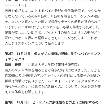
ーパートナー）
医療や食品をはじめとするバイオ分野の最先端研究で、今や欠か
せなくなっているのがIT技術。IT技術を駆使して、ゲノムや遺伝
子、タンパク質といった膨大で複雑なデータの解析が進められて
います。バイオ×ITによるビジネスをいち早く推進するため、札
幌市が立ち上げたBIラボ。バイオとITの融合により世の中がどう
変わるのか。世界の市場動向とともに、BIがもたらす、これから
のビジネスチャンスについて紹介します.
第
2
回
11
月
28
日 個人ゲノム情報の理解に役立つバイオインフ
ォマティクス
遠藤 俊徳
（北海道大学大学院情報科学研究院）
個人のゲノム情報を知ることが容易な時代になりました。しかし
約30億に及ぶ4種類のアルファベットの羅列による暗号の意味の
解釈は簡単ではありません。バイオインフォマティクスがゲノム
情報からどのように意味を読み解くのかについて、関連分野を交
えて全体像をお話しします。
第
3
回
12
月
5
日 ヒトゲノムの多様性をどのように解析するの