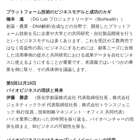
プラットフォーム技術のビジネスモデルと成功のカギ
橋本 遙
（DG Lab プロジェクトリーダー（BioHealth））
創薬・農業・DNA解析/合成などの分野で、開発したプラットフ
ォーム技術を元に企業や大学との共同研究・自社製品開発を行う
というビジネスモデルは多くあります。これを受託や工数商売で
はなく収益性の高いビジネスにするためには、顧客ニーズに合致
した活用事例の提示と共同研究における成果データを自社ビジネ
スに使えるようにすることが重要です。本講義ではいくつかの事
業を例に取り、その具体例を議論します。
第
5
回
12
月
19
日
バイオビジネスの現状と将来
伊藤 勝彦
（医化学創薬株式会社 代表取締役社長，株式会社
ジェネティックラボ 代表取締役社長，株式会社トランスジェニ
ック 執行役員，技術戦略マネジメント・オフィス 共同代表）
バイオ業界に携わった30年間を振り返る。バイオベンチャーの現
状を踏まえ、BIビジネスの可能性を探る。
バイオビジネスにおけるオープンイノベーションの活用