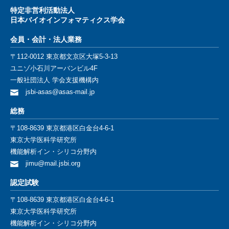
特定⾮営利活動法⼈
⽇本バイオインフォマティクス学会
会員・会計・法⼈業務
〒112-0012 東京都⽂京区⼤塚5-3-13
ユニゾ⼩⽯川アーバンビル4F
⼀般社団法⼈ 学会⽀援機構内
jsbi-asas@asas-mail.jp
総務
〒108-8639 東京都港区白金台4-6-1
東京大学医科学研究所
機能解析イン・シリコ分野内
jimu@mail.jsbi.org
認定試験
〒108-8639 東京都港区白金台4-6-1
東京大学医科学研究所
機能解析イン・シリコ分野内