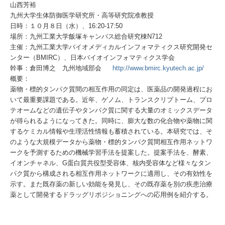
山西芳裕
九州大学生体防御医学研究所・高等研究院准教授
日時：１０月８日（水）、16:20-17:50
場所：九州工業大学飯塚キャンパス総合研究棟N712
主催：九州工業大学バイオメディカルインフォマティクス研究開発セ
ンター（BMIRC）、日本バイオインフォマティクス学会
幹事：倉田博之 九州地域部会
http://www.bmirc.kyutech.ac.jp/
概要：
薬物・標的タンパク質間の相互作用の同定は、医薬品の開発過程にお
いて最重要課題である。近年、ゲノム、トランスクリプトーム、プロ
テオームなどの遺伝子やタンパク質に関する大量のオミックスデータ
が得られるようになってきた。同時に、膨大な数の化合物や薬物に関
するケミカル情報や生理活性情報も蓄積されている。本研究では、そ
のような大規模データから薬物・標的タンパク質間相互作用ネットワ
ークを予測するための機械学習手法を提案した。提案手法を、酵素、
イオンチャネル、G蛋白質共役型受容体、核内受容体など様々なタン
パク質から構成される相互作用ネットワークに適用し、その有効性を
示す。また既存薬の新しい効能を発見し、その既存薬を別の疾患治療
薬として開発するドラッグリポジショニングへの応用例を紹介する。