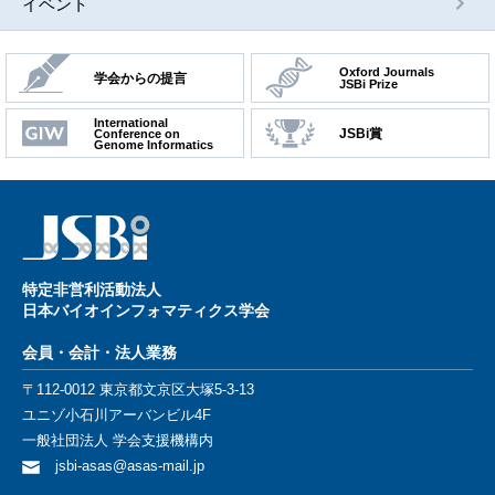
イベント
Oxford Journals
学会からの提言
JSBi Prize
International
JSBi賞
Conference on
Genome Informatics
特定⾮営利活動法⼈
⽇本バイオインフォマティクス学会
会員・会計・法⼈業務
〒112-0012 東京都⽂京区⼤塚5-3-13
ユニゾ⼩⽯川アーバンビル4F
⼀般社団法⼈ 学会⽀援機構内
jsbi-asas@asas-mail.jp