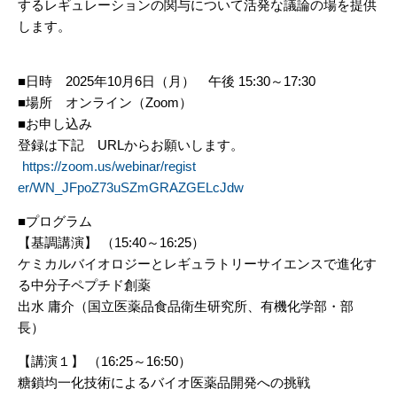
するレギュレーションの関与について活発な議論の場を提
供
します。
■日時 2025年10月6日（月） 午後 15:30～17:30
■場所 オンライン（Zoom）
■お申し込み
登録は下記 URLからお願いします。
https://zoom.us/webinar/regist
er/WN_JFpoZ73uSZmGRAZGELcJdw
■プログラム
【基調講演】 （15:40～16:25）
ケミカルバイオロジーとレギュラトリーサイエンスで進化す
る中分
子ペプチド創薬
出水 庸介（国立医薬品食品衛生研究所、有機化学部・部
長）
【講演１】 （16:25～16:50）
糖鎖均一化技術によるバイオ医薬品開発への挑戦