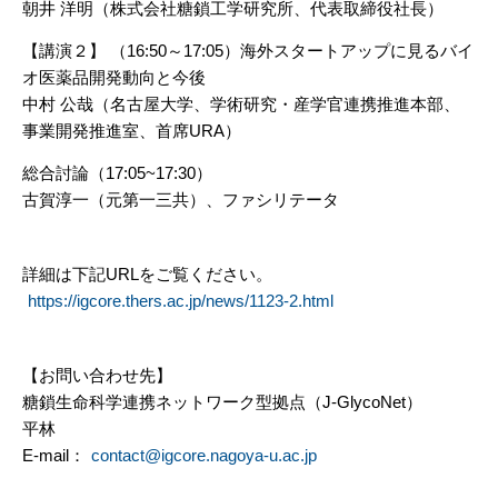
朝井 洋明（株式会社糖鎖工学研究所、代表取締役社長）
【講演２】 （16:50～17:05）海外スタートアップに見るバイ
オ医薬
品開発動向と今後
中村 公哉（名古屋大学、学術研究・産学官連携推進本部、
事業開発推進
室、首席URA）
総合討論（17:05~17:30）
古賀淳一（元第一三共）、ファシリテータ
詳細は下記URLをご覧ください。
https://igcore.thers.ac.jp/new
s/1123-2.html
【お問い合わせ先】
糖鎖生命科学連携ネットワーク型拠点（J-GlycoNet）
平林
E-mail：
contact@igcore.nagoya-u
.ac.jp