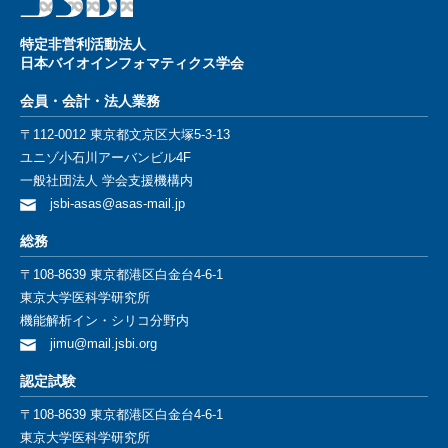
特定⾮営利活動法⼈
⽇本バイオインフォマティクス学会
会員・会計・法⼈業務
〒112-0012 東京都⽂京区⼤塚5-3-13
ユニゾ⼩⽯川アーバンビル4F
⼀般社団法⼈ 学会⽀援機構内
jsbi-asas@asas-mail.jp
総務
〒108-8639 東京都港区白金台4-6-1
東京大学医科学研究所
機能解析イン・シリコ分野内
jimu@mail.jsbi.org
認定試験
〒108-8639 東京都港区白金台4-6-1
東京大学医科学研究所