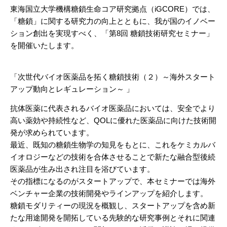
東海国立大学機構糖鎖生命コア研究拠点（iGCORE）では、
「
糖鎖」に関する研究力の向上とともに、我が国のイノベー
ション創出を実現すべく、「第8回 糖鎖技術研究セミナー」
を開催いたします。
「次世代バイオ医薬品を拓く糖鎖技術（２）～海外スタート
アップ
動向とレギュレーション～ 」
抗体医薬に代表されるバイオ医薬品においては、安全でより
高い薬
効や持続性など、QOLに優れた医薬品に向けた技術開
発が求められています。
最近、既知の糖鎖生物学の知見をもとに、これをケミカルバ
イオロ
ジーなどの技術を合体させることで新たな融合型後続
医薬品が生み出され注目を浴びています。
その指標になるのがスタートアップで、本セミナーでは海外
ベンチ
ャー企業の技術開発やラインアップを紹介します。
糖鎖モダリティーの現況を概観し、スタートアップを含め新
たな用
途開発を開拓している先験的な研究事例とそれに関連