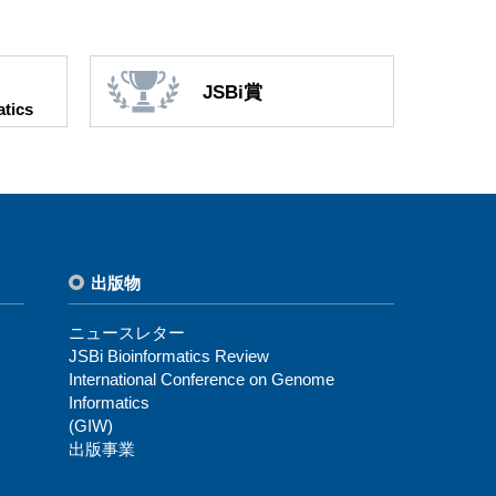
JSBi賞
tics
出版物
ニュースレター
JSBi Bioinformatics Review
International Conference on Genome
Informatics
(GIW)
出版事業