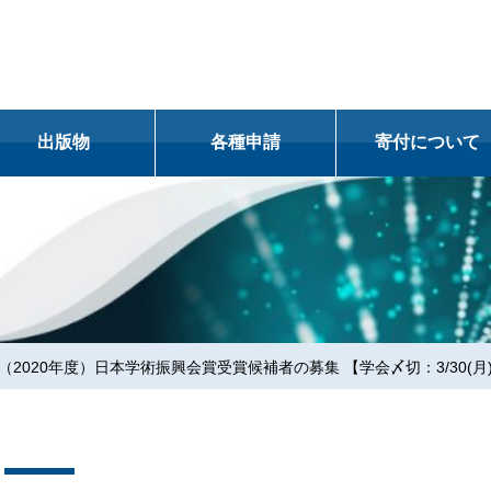
出版物
各種申請
寄付について
ント案内の掲載
名誉会員
学会からの提⾔
- JSBi Prize
tics Review
事務局
教育カリキュラ
⽴総会
フォマティクス賞
onference on Genome Informatics
広告掲載の⼿引き
定款・細則・規定・議事録
活動記録
の⼿引き
定款・細則
公募研究会
年会開催規定
お知らせ
（2020年度）日本学術振興会賞受賞候補者の募集 【学会〆切：3/30(月)9
nal Conference on Genome Informatics
日本バイオインフォマティクス学会賞選考
トピック
Oxford Journals - JSBi Prize 選考規定
年会
マティクス技術者認定試験
研究会運営規定
論⽂・受
認定試験情報