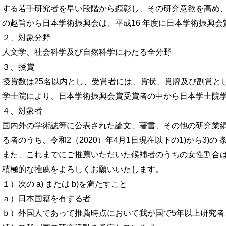
する若手研究者を早い段階から顕彰し、その研究意欲を高め、
の趣旨から日本学術振興会は、平成16 年度に日本学術振興
２、対象分野
人文学、社会科学及び自然科学にわたる全分野
３、授賞
授賞数は25名以内とし、受賞者には、賞状、賞牌及び副賞と
学士院により、日本学術振興会賞受賞者の中から日本学士院
４、対象者
国内外の学術誌等に公表された論文、著書、その他の研究業
る者のうち、令和2（2020）年4月1日現在以下の1)から3)の
また、これまでにご推薦いただいた候補者のうちの女性割合は
積極的な推薦をよろしくお願いいたします。
１）次の a) または b)を満たすこと
ａ）日本国籍を有する者
ｂ）外国人であって推薦時点において我が国で5年以上研究