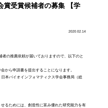
・賞
興会賞受賞候補者の募集 【学
定
2020.02.14
候補者の推薦依頼が届いておりますので、以下のと
学会から申請書を提出することになります。
、日本バイオインフォマティクス学会事務局（総
させるためには、創造性に富み優れた研究能力を有