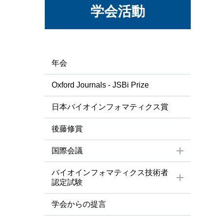
出題範囲
学会活動
参考問題・
参考図書
受験体験記
年会
成績通知・
過去の試験
Oxford Journals - JSBi Prize
FAQ・お
⽇本バイオインフォマティクス賞
CBT試験
お知らせ
後藤修賞
国際会議
バイオインフォマティクス技術者
認定試験
学会からの提⾔