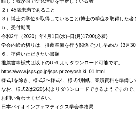
続して我が国で研究活動を予定している者
２）45歳未満であること
３）博士の学位を取得していること(博士の学位を取得した者
５、受付期間
令和2年（2020）年4月1日(水)~日(月)17:00(必着)
学会内締め切りは、推薦準備を行う関係で少し早めの【3月30日
６、準備いただきたい書類
推薦書等様式は以下のURLよりダウンロード可能です。
https://www.jsps.go.jp/jsps-prize/yoshiki_01.html
様式1を除き、様式2〜様式4、様式4別紙、業績資料を準備し
なお、様式2は2/20(木)よりダウンロードできるようです
お問い合わせください。
日本バイオインフォマティクス学会事務局