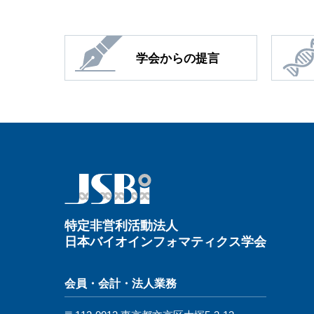
学会からの提言
特定⾮営利活動法⼈
⽇本バイオインフォマティクス学会
会員・会計・法⼈業務