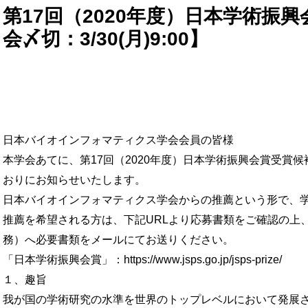
地域部会運営規定
研究助成
第17回（2020年度）日本学術振
JSBi Bioinformatics Review 投稿・査読規
⼈材公募
過去問
会〆切：3/30(月)9:00】
ニュースレター規定
イベント
プライバシーポリシー
著作権規定
合格証書再発行・シール追加購入等
議事録
研究室検索
問い合わせ
日本バイオインフォマティクス学会会員の皆様
バイオインフォマティクスについて
について
本学会あてに、第17回（2020年度）日本学術振興会賞受賞
JSBiロゴ
おりにお知らせいたします。
日本バイオインフォマティクス学会からの推薦という形で、
推薦を希望される方は、下記URLより応募書類をご確認の上
務）へ必要書類をメールにてお送りください。
「日本学術振興会賞」：https://www.jsps.go.jp/jsps-prize/
１、趣旨
我が国の学術研究の水準を世界のトップレベルにおいて発展