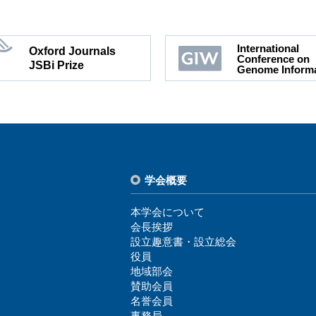
International
Oxford Journals
Conference on
JSBi Prize
Genome Informa
学会概要
本学会について
会⻑挨拶
設⽴趣意書・設⽴総会
役員
地域部会
賛助会員
名誉会員
事務局