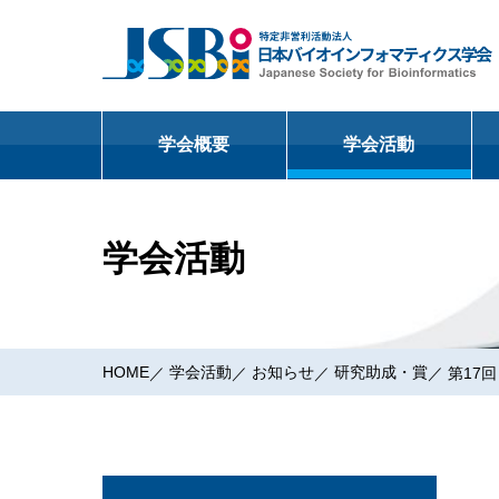
学会概要
学会活動
本学会について
年会
ニュースレター
公募情報、イベ
学会活動
会⻑挨拶
Oxford Journals 
JSBi Bioinforma
協賛等依頼
設⽴趣意書・設
⽇本バイオイン
International C
ニュースレター
(GIW)
役員
後藤修賞
バナー広告掲載
出版事業
地域部会
国際会議
要望書依頼
HOME
学会活動
お知らせ
研究助成・賞
第17回
賛助会員
Internatio
(GIW)
バイオインフォ
2026年度