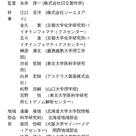
監査
永井 啓一 (株式会社日立製作所)
幹
江口 至洋 (株式会社ジーエヌア
事
イ)
金久 實 (京都大学化学研究所バ
イオインフォマティクスセンター）
五斗 進 (京都大学化学研究所バ
イオインフォマティクスセンター)
榊原 康文 (慶應義塾大学理工学
部)
渋谷 哲朗 (東京大学医科学研究
所)
白井 宏樹 (アステラス製薬株式会
社）
松野 浩嗣 (山口大学理学部)
宮野 悟 （東京大学医科学研究
所ヒトゲノム解析センター）
地域
遠藤 俊徳 (北海道大学大学院情報
部会
科学研究科) 北海道地域部会
長
坂田 恒昭 (大阪大学サイバーメデ
ィアセンター) 関西地域部会