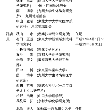
妹尾 昌治 (岡山大学大学院自然科
学研究科) 中国・四国地域部会
藤 博幸 (九州大学生体防御研究
所) 九州地域部会
中山 雅晴 (東北大学大学院医学系
研究科) 東北地域部会
評議
秋山 泰 (産業技術総合研究所)
任期
員
有田 正規 (東京大学新領域創成科
平成17年4月1日〜
学研究科)
平成19年3月31日
小長谷明彦 (理化学研究所)
五斗 進 (京都大学化学研究所)
榊原 康文 (慶應義塾大学理工学
部)
田中 博 (東京医科歯科大学)
藤 博幸 (九州大学生体防御医学
研究所)
西川 哲夫 (株式会社リバースプロ
テオミクス研究所)
松野 浩嗣 (山口大学理学部)
馬見塚 拓 (京都大学化学研究所)
北島 正人 ((株)富士通九州システ
任期